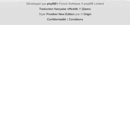
Développé par
phpBB
® Forum Software © phpBB Limited
Traduction française officielle
©
Qiaeru
Style
Prosilver New Edition
par ©
Origin
Confidentialité
|
Conditions