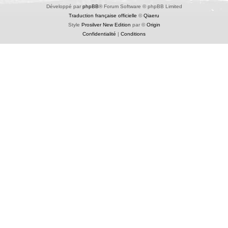
Développé par
phpBB
® Forum Software © phpBB Limited
Traduction française officielle
©
Qiaeru
Style
Prosilver New Edition
par ©
Origin
Confidentialité
|
Conditions