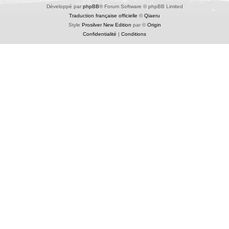
Développé par
phpBB
® Forum Software © phpBB Limited
Traduction française officielle
©
Qiaeru
Style
Prosilver New Edition
par ©
Origin
Confidentialité
|
Conditions