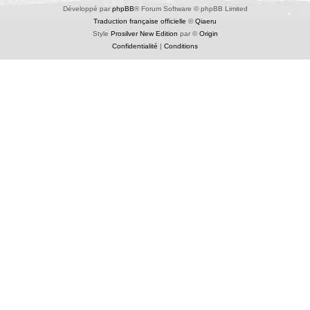
Développé par
phpBB
® Forum Software © phpBB Limited
Traduction française officielle
©
Qiaeru
Style
Prosilver New Edition
par ©
Origin
Confidentialité
|
Conditions