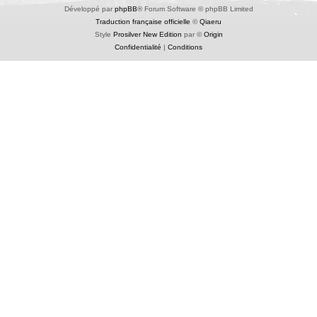
Développé par
phpBB
® Forum Software © phpBB Limited
Traduction française officielle
©
Qiaeru
Style
Prosilver New Edition
par ©
Origin
Confidentialité
|
Conditions