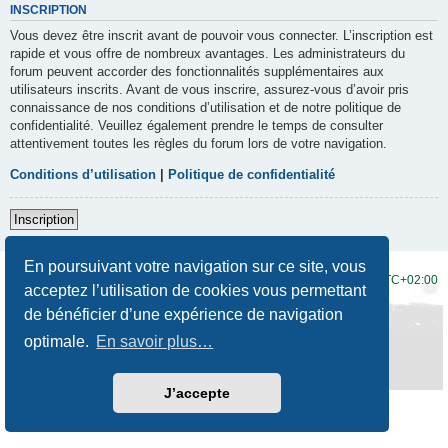
INSCRIPTION
Vous devez être inscrit avant de pouvoir vous connecter. L’inscription est
rapide et vous offre de nombreux avantages. Les administrateurs du
forum peuvent accorder des fonctionnalités supplémentaires aux
utilisateurs inscrits. Avant de vous inscrire, assurez-vous d’avoir pris
connaissance de nos conditions d’utilisation et de notre politique de
confidentialité. Veuillez également prendre le temps de consulter
attentivement toutes les règles du forum lors de votre navigation.
Conditions d’utilisation
|
Politique de confidentialité
Inscription
En poursuivant votre navigation sur ce site, vous
Accueil du forum
Fuseau horaire sur
UTC+02:00
acceptez l’utilisation de cookies vous permettant
de bénéficier d’une expérience de navigation
Développé par
phpBB
® Forum Software © phpBB Limited
Traduction française officielle
©
Qiaeru
optimale.
En savoir plus…
Style
Prosilver New Edition
par ©
Origin
Confidentialité
|
Conditions
J’accepte