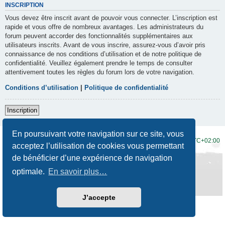
INSCRIPTION
Vous devez être inscrit avant de pouvoir vous connecter. L’inscription est
rapide et vous offre de nombreux avantages. Les administrateurs du
forum peuvent accorder des fonctionnalités supplémentaires aux
utilisateurs inscrits. Avant de vous inscrire, assurez-vous d’avoir pris
connaissance de nos conditions d’utilisation et de notre politique de
confidentialité. Veuillez également prendre le temps de consulter
attentivement toutes les règles du forum lors de votre navigation.
Conditions d’utilisation
|
Politique de confidentialité
Inscription
En poursuivant votre navigation sur ce site, vous
Accueil du forum
Fuseau horaire sur
UTC+02:00
acceptez l’utilisation de cookies vous permettant
de bénéficier d’une expérience de navigation
Développé par
phpBB
® Forum Software © phpBB Limited
Traduction française officielle
©
Qiaeru
optimale.
En savoir plus…
Style
Prosilver New Edition
par ©
Origin
Confidentialité
|
Conditions
J’accepte