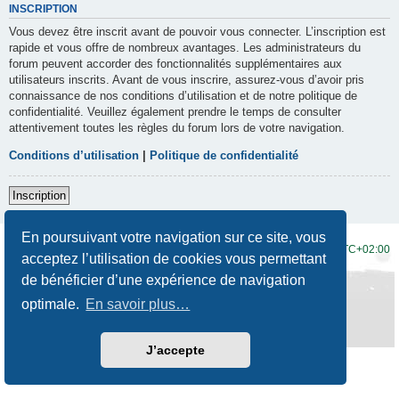
INSCRIPTION
Vous devez être inscrit avant de pouvoir vous connecter. L’inscription est
rapide et vous offre de nombreux avantages. Les administrateurs du
forum peuvent accorder des fonctionnalités supplémentaires aux
utilisateurs inscrits. Avant de vous inscrire, assurez-vous d’avoir pris
connaissance de nos conditions d’utilisation et de notre politique de
confidentialité. Veuillez également prendre le temps de consulter
attentivement toutes les règles du forum lors de votre navigation.
Conditions d’utilisation
|
Politique de confidentialité
Inscription
En poursuivant votre navigation sur ce site, vous
Accueil du forum
Fuseau horaire sur
UTC+02:00
acceptez l’utilisation de cookies vous permettant
de bénéficier d’une expérience de navigation
Développé par
phpBB
® Forum Software © phpBB Limited
Traduction française officielle
©
Qiaeru
optimale.
En savoir plus…
Style
Prosilver New Edition
par ©
Origin
Confidentialité
|
Conditions
J’accepte