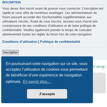
INSCRIPTION
Vous devez être inscrit avant de pouvoir vous connecter. L’inscription est
rapide et vous offre de nombreux avantages. Les administrateurs du
forum peuvent accorder des fonctionnalités supplémentaires aux
utilisateurs inscrits. Avant de vous inscrire, assurez-vous d’avoir pris
connaissance de nos conditions d’utilisation et de notre politique de
confidentialité. Veuillez également prendre le temps de consulter
attentivement toutes les règles du forum lors de votre navigation.
Conditions d’utilisation
|
Politique de confidentialité
Inscription
En poursuivant votre navigation sur ce site, vous
Accueil du forum
Fuseau horaire sur
UTC+02:00
acceptez l’utilisation de cookies vous permettant
de bénéficier d’une expérience de navigation
Développé par
phpBB
® Forum Software © phpBB Limited
Traduction française officielle
©
Qiaeru
optimale.
En savoir plus…
Style
Prosilver New Edition
par ©
Origin
Confidentialité
|
Conditions
J’accepte