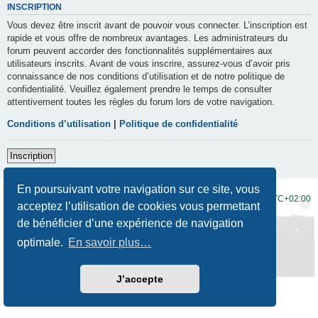
INSCRIPTION
Vous devez être inscrit avant de pouvoir vous connecter. L’inscription est
rapide et vous offre de nombreux avantages. Les administrateurs du
forum peuvent accorder des fonctionnalités supplémentaires aux
utilisateurs inscrits. Avant de vous inscrire, assurez-vous d’avoir pris
connaissance de nos conditions d’utilisation et de notre politique de
confidentialité. Veuillez également prendre le temps de consulter
attentivement toutes les règles du forum lors de votre navigation.
Conditions d’utilisation
|
Politique de confidentialité
Inscription
En poursuivant votre navigation sur ce site, vous
Accueil du forum
Fuseau horaire sur
UTC+02:00
acceptez l’utilisation de cookies vous permettant
de bénéficier d’une expérience de navigation
Développé par
phpBB
® Forum Software © phpBB Limited
Traduction française officielle
©
Qiaeru
optimale.
En savoir plus…
Style
Prosilver New Edition
par ©
Origin
Confidentialité
|
Conditions
J’accepte