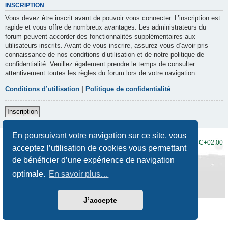
INSCRIPTION
Vous devez être inscrit avant de pouvoir vous connecter. L’inscription est
rapide et vous offre de nombreux avantages. Les administrateurs du
forum peuvent accorder des fonctionnalités supplémentaires aux
utilisateurs inscrits. Avant de vous inscrire, assurez-vous d’avoir pris
connaissance de nos conditions d’utilisation et de notre politique de
confidentialité. Veuillez également prendre le temps de consulter
attentivement toutes les règles du forum lors de votre navigation.
Conditions d’utilisation
|
Politique de confidentialité
Inscription
En poursuivant votre navigation sur ce site, vous
Accueil du forum
Fuseau horaire sur
UTC+02:00
acceptez l’utilisation de cookies vous permettant
de bénéficier d’une expérience de navigation
Développé par
phpBB
® Forum Software © phpBB Limited
Traduction française officielle
©
Qiaeru
optimale.
En savoir plus…
Style
Prosilver New Edition
par ©
Origin
Confidentialité
|
Conditions
J’accepte