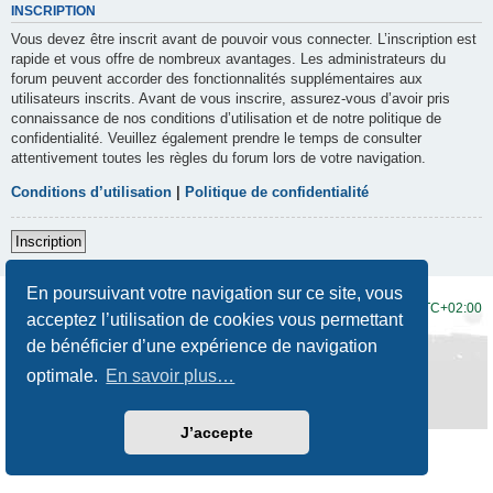
INSCRIPTION
Vous devez être inscrit avant de pouvoir vous connecter. L’inscription est
rapide et vous offre de nombreux avantages. Les administrateurs du
forum peuvent accorder des fonctionnalités supplémentaires aux
utilisateurs inscrits. Avant de vous inscrire, assurez-vous d’avoir pris
connaissance de nos conditions d’utilisation et de notre politique de
confidentialité. Veuillez également prendre le temps de consulter
attentivement toutes les règles du forum lors de votre navigation.
Conditions d’utilisation
|
Politique de confidentialité
Inscription
En poursuivant votre navigation sur ce site, vous
Accueil du forum
Fuseau horaire sur
UTC+02:00
acceptez l’utilisation de cookies vous permettant
de bénéficier d’une expérience de navigation
Développé par
phpBB
® Forum Software © phpBB Limited
Traduction française officielle
©
Qiaeru
optimale.
En savoir plus…
Style
Prosilver New Edition
par ©
Origin
Confidentialité
|
Conditions
J’accepte