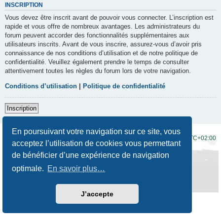
INSCRIPTION
Vous devez être inscrit avant de pouvoir vous connecter. L’inscription est
rapide et vous offre de nombreux avantages. Les administrateurs du
forum peuvent accorder des fonctionnalités supplémentaires aux
utilisateurs inscrits. Avant de vous inscrire, assurez-vous d’avoir pris
connaissance de nos conditions d’utilisation et de notre politique de
confidentialité. Veuillez également prendre le temps de consulter
attentivement toutes les règles du forum lors de votre navigation.
Conditions d’utilisation
|
Politique de confidentialité
Inscription
En poursuivant votre navigation sur ce site, vous
Accueil du forum
Fuseau horaire sur
UTC+02:00
acceptez l’utilisation de cookies vous permettant
de bénéficier d’une expérience de navigation
Développé par
phpBB
® Forum Software © phpBB Limited
Traduction française officielle
©
Qiaeru
optimale.
En savoir plus…
Style
Prosilver New Edition
par ©
Origin
Confidentialité
|
Conditions
J’accepte