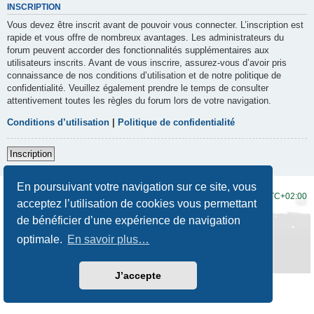
INSCRIPTION
Vous devez être inscrit avant de pouvoir vous connecter. L’inscription est
rapide et vous offre de nombreux avantages. Les administrateurs du
forum peuvent accorder des fonctionnalités supplémentaires aux
utilisateurs inscrits. Avant de vous inscrire, assurez-vous d’avoir pris
connaissance de nos conditions d’utilisation et de notre politique de
confidentialité. Veuillez également prendre le temps de consulter
attentivement toutes les règles du forum lors de votre navigation.
Conditions d’utilisation
|
Politique de confidentialité
Inscription
En poursuivant votre navigation sur ce site, vous
Accueil du forum
Fuseau horaire sur
UTC+02:00
acceptez l’utilisation de cookies vous permettant
de bénéficier d’une expérience de navigation
Développé par
phpBB
® Forum Software © phpBB Limited
Traduction française officielle
©
Qiaeru
optimale.
En savoir plus…
Style
Prosilver New Edition
par ©
Origin
Confidentialité
|
Conditions
J’accepte