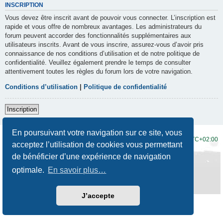
INSCRIPTION
Vous devez être inscrit avant de pouvoir vous connecter. L’inscription est
rapide et vous offre de nombreux avantages. Les administrateurs du
forum peuvent accorder des fonctionnalités supplémentaires aux
utilisateurs inscrits. Avant de vous inscrire, assurez-vous d’avoir pris
connaissance de nos conditions d’utilisation et de notre politique de
confidentialité. Veuillez également prendre le temps de consulter
attentivement toutes les règles du forum lors de votre navigation.
Conditions d’utilisation
|
Politique de confidentialité
Inscription
En poursuivant votre navigation sur ce site, vous
Accueil du forum
Fuseau horaire sur
UTC+02:00
acceptez l’utilisation de cookies vous permettant
de bénéficier d’une expérience de navigation
Développé par
phpBB
® Forum Software © phpBB Limited
Traduction française officielle
©
Qiaeru
optimale.
En savoir plus…
Style
Prosilver New Edition
par ©
Origin
Confidentialité
|
Conditions
J’accepte