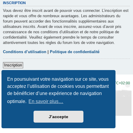
INSCRIPTION
Vous devez être inscrit avant de pouvoir vous connecter. L’inscription est
rapide et vous offre de nombreux avantages. Les administrateurs du
forum peuvent accorder des fonctionnalités supplémentaires aux
utilisateurs inscrits. Avant de vous inscrire, assurez-vous d’avoir pris
connaissance de nos conditions d’utilisation et de notre politique de
confidentialité. Veuillez également prendre le temps de consulter
attentivement toutes les règles du forum lors de votre navigation.
Conditions d’utilisation
|
Politique de confidentialité
Inscription
En poursuivant votre navigation sur ce site, vous
Accueil du forum
Fuseau horaire sur
UTC+02:00
acceptez l’utilisation de cookies vous permettant
de bénéficier d’une expérience de navigation
Développé par
phpBB
® Forum Software © phpBB Limited
Traduction française officielle
©
Qiaeru
optimale.
En savoir plus…
Style
Prosilver New Edition
par ©
Origin
Confidentialité
|
Conditions
J’accepte