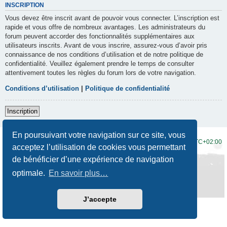
INSCRIPTION
Vous devez être inscrit avant de pouvoir vous connecter. L’inscription est
rapide et vous offre de nombreux avantages. Les administrateurs du
forum peuvent accorder des fonctionnalités supplémentaires aux
utilisateurs inscrits. Avant de vous inscrire, assurez-vous d’avoir pris
connaissance de nos conditions d’utilisation et de notre politique de
confidentialité. Veuillez également prendre le temps de consulter
attentivement toutes les règles du forum lors de votre navigation.
Conditions d’utilisation
|
Politique de confidentialité
Inscription
En poursuivant votre navigation sur ce site, vous
Accueil du forum
Fuseau horaire sur
UTC+02:00
acceptez l’utilisation de cookies vous permettant
de bénéficier d’une expérience de navigation
Développé par
phpBB
® Forum Software © phpBB Limited
Traduction française officielle
©
Qiaeru
optimale.
En savoir plus…
Style
Prosilver New Edition
par ©
Origin
Confidentialité
|
Conditions
J’accepte