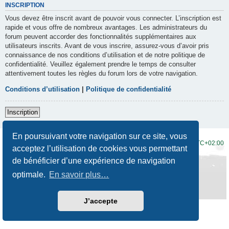
INSCRIPTION
Vous devez être inscrit avant de pouvoir vous connecter. L’inscription est
rapide et vous offre de nombreux avantages. Les administrateurs du
forum peuvent accorder des fonctionnalités supplémentaires aux
utilisateurs inscrits. Avant de vous inscrire, assurez-vous d’avoir pris
connaissance de nos conditions d’utilisation et de notre politique de
confidentialité. Veuillez également prendre le temps de consulter
attentivement toutes les règles du forum lors de votre navigation.
Conditions d’utilisation
|
Politique de confidentialité
Inscription
En poursuivant votre navigation sur ce site, vous
Accueil du forum
Fuseau horaire sur
UTC+02:00
acceptez l’utilisation de cookies vous permettant
de bénéficier d’une expérience de navigation
Développé par
phpBB
® Forum Software © phpBB Limited
Traduction française officielle
©
Qiaeru
optimale.
En savoir plus…
Style
Prosilver New Edition
par ©
Origin
Confidentialité
|
Conditions
J’accepte