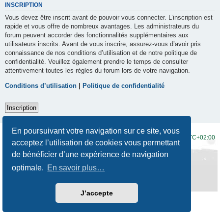
INSCRIPTION
Vous devez être inscrit avant de pouvoir vous connecter. L’inscription est
rapide et vous offre de nombreux avantages. Les administrateurs du
forum peuvent accorder des fonctionnalités supplémentaires aux
utilisateurs inscrits. Avant de vous inscrire, assurez-vous d’avoir pris
connaissance de nos conditions d’utilisation et de notre politique de
confidentialité. Veuillez également prendre le temps de consulter
attentivement toutes les règles du forum lors de votre navigation.
Conditions d’utilisation
|
Politique de confidentialité
Inscription
En poursuivant votre navigation sur ce site, vous
Accueil du forum
Fuseau horaire sur
UTC+02:00
acceptez l’utilisation de cookies vous permettant
de bénéficier d’une expérience de navigation
Développé par
phpBB
® Forum Software © phpBB Limited
Traduction française officielle
©
Qiaeru
optimale.
En savoir plus…
Style
Prosilver New Edition
par ©
Origin
Confidentialité
|
Conditions
J’accepte