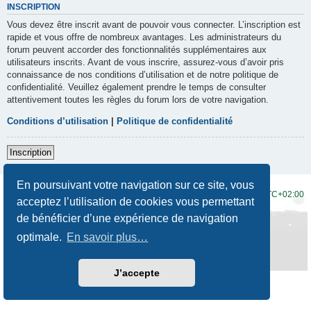
INSCRIPTION
Vous devez être inscrit avant de pouvoir vous connecter. L’inscription est
rapide et vous offre de nombreux avantages. Les administrateurs du
forum peuvent accorder des fonctionnalités supplémentaires aux
utilisateurs inscrits. Avant de vous inscrire, assurez-vous d’avoir pris
connaissance de nos conditions d’utilisation et de notre politique de
confidentialité. Veuillez également prendre le temps de consulter
attentivement toutes les règles du forum lors de votre navigation.
Conditions d’utilisation
|
Politique de confidentialité
Inscription
En poursuivant votre navigation sur ce site, vous
Accueil du forum
Fuseau horaire sur
UTC+02:00
acceptez l’utilisation de cookies vous permettant
de bénéficier d’une expérience de navigation
Développé par
phpBB
® Forum Software © phpBB Limited
Traduction française officielle
©
Qiaeru
optimale.
En savoir plus…
Style
Prosilver New Edition
par ©
Origin
Confidentialité
|
Conditions
J’accepte