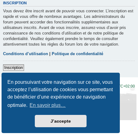
INSCRIPTION
Vous devez être inscrit avant de pouvoir vous connecter. L’inscription est
rapide et vous offre de nombreux avantages. Les administrateurs du
forum peuvent accorder des fonctionnalités supplémentaires aux
utilisateurs inscrits. Avant de vous inscrire, assurez-vous d’avoir pris
connaissance de nos conditions d’utilisation et de notre politique de
confidentialité. Veuillez également prendre le temps de consulter
attentivement toutes les règles du forum lors de votre navigation.
Conditions d’utilisation
|
Politique de confidentialité
Inscription
En poursuivant votre navigation sur ce site, vous
Accueil du forum
Fuseau horaire sur
UTC+02:00
acceptez l’utilisation de cookies vous permettant
de bénéficier d’une expérience de navigation
Développé par
phpBB
® Forum Software © phpBB Limited
Traduction française officielle
©
Qiaeru
optimale.
En savoir plus…
Style
Prosilver New Edition
par ©
Origin
Confidentialité
|
Conditions
J’accepte