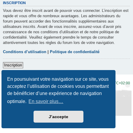
INSCRIPTION
Vous devez être inscrit avant de pouvoir vous connecter. L’inscription est
rapide et vous offre de nombreux avantages. Les administrateurs du
forum peuvent accorder des fonctionnalités supplémentaires aux
utilisateurs inscrits. Avant de vous inscrire, assurez-vous d’avoir pris
connaissance de nos conditions d’utilisation et de notre politique de
confidentialité. Veuillez également prendre le temps de consulter
attentivement toutes les règles du forum lors de votre navigation.
Conditions d’utilisation
|
Politique de confidentialité
Inscription
En poursuivant votre navigation sur ce site, vous
Accueil du forum
Fuseau horaire sur
UTC+02:00
acceptez l’utilisation de cookies vous permettant
de bénéficier d’une expérience de navigation
Développé par
phpBB
® Forum Software © phpBB Limited
Traduction française officielle
©
Qiaeru
optimale.
En savoir plus…
Style
Prosilver New Edition
par ©
Origin
Confidentialité
|
Conditions
J’accepte