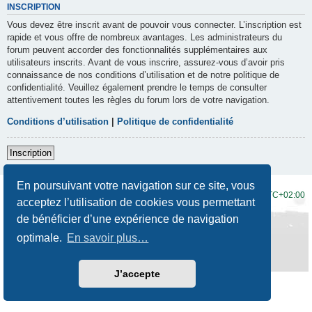
INSCRIPTION
Vous devez être inscrit avant de pouvoir vous connecter. L’inscription est
rapide et vous offre de nombreux avantages. Les administrateurs du
forum peuvent accorder des fonctionnalités supplémentaires aux
utilisateurs inscrits. Avant de vous inscrire, assurez-vous d’avoir pris
connaissance de nos conditions d’utilisation et de notre politique de
confidentialité. Veuillez également prendre le temps de consulter
attentivement toutes les règles du forum lors de votre navigation.
Conditions d’utilisation
|
Politique de confidentialité
Inscription
En poursuivant votre navigation sur ce site, vous
Accueil du forum
Fuseau horaire sur
UTC+02:00
acceptez l’utilisation de cookies vous permettant
de bénéficier d’une expérience de navigation
Développé par
phpBB
® Forum Software © phpBB Limited
Traduction française officielle
©
Qiaeru
optimale.
En savoir plus…
Style
Prosilver New Edition
par ©
Origin
Confidentialité
|
Conditions
J’accepte