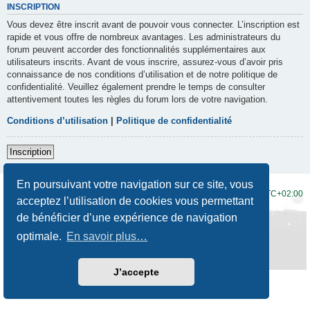
INSCRIPTION
Vous devez être inscrit avant de pouvoir vous connecter. L’inscription est
rapide et vous offre de nombreux avantages. Les administrateurs du
forum peuvent accorder des fonctionnalités supplémentaires aux
utilisateurs inscrits. Avant de vous inscrire, assurez-vous d’avoir pris
connaissance de nos conditions d’utilisation et de notre politique de
confidentialité. Veuillez également prendre le temps de consulter
attentivement toutes les règles du forum lors de votre navigation.
Conditions d’utilisation
|
Politique de confidentialité
Inscription
En poursuivant votre navigation sur ce site, vous
Accueil du forum
Fuseau horaire sur
UTC+02:00
acceptez l’utilisation de cookies vous permettant
de bénéficier d’une expérience de navigation
Développé par
phpBB
® Forum Software © phpBB Limited
Traduction française officielle
©
Qiaeru
optimale.
En savoir plus…
Style
Prosilver New Edition
par ©
Origin
Confidentialité
|
Conditions
J’accepte