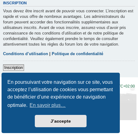
INSCRIPTION
Vous devez être inscrit avant de pouvoir vous connecter. L’inscription est
rapide et vous offre de nombreux avantages. Les administrateurs du
forum peuvent accorder des fonctionnalités supplémentaires aux
utilisateurs inscrits. Avant de vous inscrire, assurez-vous d’avoir pris
connaissance de nos conditions d’utilisation et de notre politique de
confidentialité. Veuillez également prendre le temps de consulter
attentivement toutes les règles du forum lors de votre navigation.
Conditions d’utilisation
|
Politique de confidentialité
Inscription
En poursuivant votre navigation sur ce site, vous
Accueil du forum
Fuseau horaire sur
UTC+02:00
acceptez l’utilisation de cookies vous permettant
de bénéficier d’une expérience de navigation
Développé par
phpBB
® Forum Software © phpBB Limited
Traduction française officielle
©
Qiaeru
optimale.
En savoir plus…
Style
Prosilver New Edition
par ©
Origin
Confidentialité
|
Conditions
J’accepte