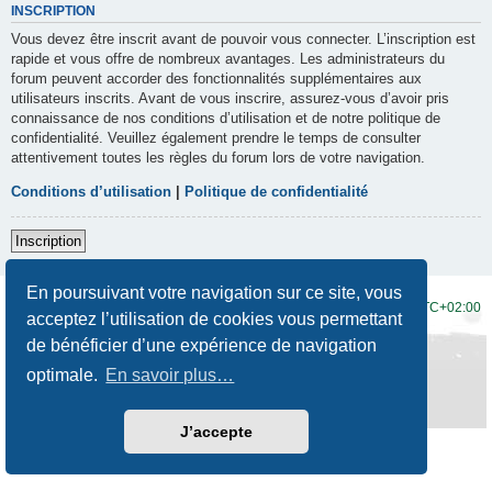
INSCRIPTION
Vous devez être inscrit avant de pouvoir vous connecter. L’inscription est
rapide et vous offre de nombreux avantages. Les administrateurs du
forum peuvent accorder des fonctionnalités supplémentaires aux
utilisateurs inscrits. Avant de vous inscrire, assurez-vous d’avoir pris
connaissance de nos conditions d’utilisation et de notre politique de
confidentialité. Veuillez également prendre le temps de consulter
attentivement toutes les règles du forum lors de votre navigation.
Conditions d’utilisation
|
Politique de confidentialité
Inscription
En poursuivant votre navigation sur ce site, vous
Accueil du forum
Fuseau horaire sur
UTC+02:00
acceptez l’utilisation de cookies vous permettant
de bénéficier d’une expérience de navigation
Développé par
phpBB
® Forum Software © phpBB Limited
Traduction française officielle
©
Qiaeru
optimale.
En savoir plus…
Style
Prosilver New Edition
par ©
Origin
Confidentialité
|
Conditions
J’accepte