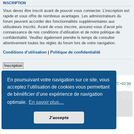
INSCRIPTION
Vous devez être inscrit avant de pouvoir vous connecter. L’inscription est
rapide et vous offre de nombreux avantages. Les administrateurs du
forum peuvent accorder des fonctionnalités supplémentaires aux
utilisateurs inscrits. Avant de vous inscrire, assurez-vous d’avoir pris
connaissance de nos conditions d’utilisation et de notre politique de
confidentialité. Veuillez également prendre le temps de consulter
attentivement toutes les règles du forum lors de votre navigation.
Conditions d’utilisation
|
Politique de confidentialité
Inscription
En poursuivant votre navigation sur ce site, vous
Accueil du forum
Fuseau horaire sur
UTC+02:00
acceptez l’utilisation de cookies vous permettant
de bénéficier d’une expérience de navigation
Développé par
phpBB
® Forum Software © phpBB Limited
Traduction française officielle
©
Qiaeru
optimale.
En savoir plus…
Style
Prosilver New Edition
par ©
Origin
Confidentialité
|
Conditions
J’accepte