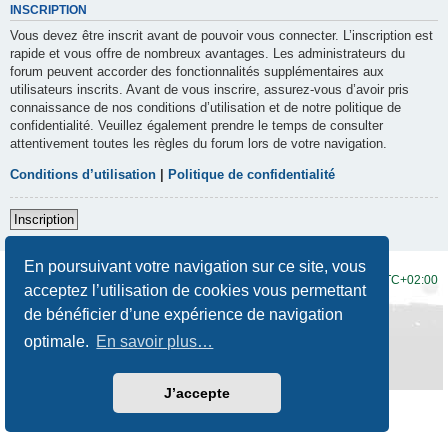
INSCRIPTION
Vous devez être inscrit avant de pouvoir vous connecter. L’inscription est
rapide et vous offre de nombreux avantages. Les administrateurs du
forum peuvent accorder des fonctionnalités supplémentaires aux
utilisateurs inscrits. Avant de vous inscrire, assurez-vous d’avoir pris
connaissance de nos conditions d’utilisation et de notre politique de
confidentialité. Veuillez également prendre le temps de consulter
attentivement toutes les règles du forum lors de votre navigation.
Conditions d’utilisation
|
Politique de confidentialité
Inscription
En poursuivant votre navigation sur ce site, vous
Accueil du forum
Fuseau horaire sur
UTC+02:00
acceptez l’utilisation de cookies vous permettant
de bénéficier d’une expérience de navigation
Développé par
phpBB
® Forum Software © phpBB Limited
Traduction française officielle
©
Qiaeru
optimale.
En savoir plus…
Style
Prosilver New Edition
par ©
Origin
Confidentialité
|
Conditions
J’accepte