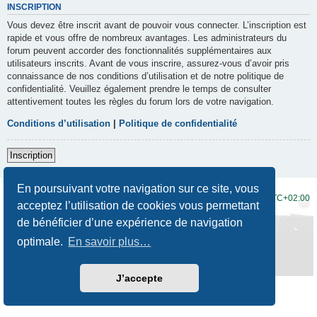
INSCRIPTION
Vous devez être inscrit avant de pouvoir vous connecter. L’inscription est
rapide et vous offre de nombreux avantages. Les administrateurs du
forum peuvent accorder des fonctionnalités supplémentaires aux
utilisateurs inscrits. Avant de vous inscrire, assurez-vous d’avoir pris
connaissance de nos conditions d’utilisation et de notre politique de
confidentialité. Veuillez également prendre le temps de consulter
attentivement toutes les règles du forum lors de votre navigation.
Conditions d’utilisation
|
Politique de confidentialité
Inscription
En poursuivant votre navigation sur ce site, vous
Accueil du forum
Fuseau horaire sur
UTC+02:00
acceptez l’utilisation de cookies vous permettant
de bénéficier d’une expérience de navigation
Développé par
phpBB
® Forum Software © phpBB Limited
Traduction française officielle
©
Qiaeru
optimale.
En savoir plus…
Style
Prosilver New Edition
par ©
Origin
Confidentialité
|
Conditions
J’accepte