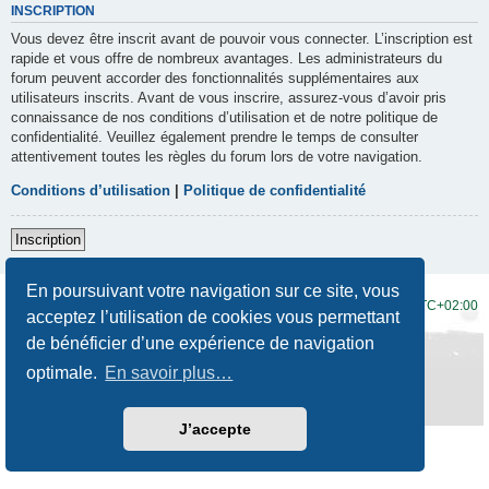
INSCRIPTION
Vous devez être inscrit avant de pouvoir vous connecter. L’inscription est
rapide et vous offre de nombreux avantages. Les administrateurs du
forum peuvent accorder des fonctionnalités supplémentaires aux
utilisateurs inscrits. Avant de vous inscrire, assurez-vous d’avoir pris
connaissance de nos conditions d’utilisation et de notre politique de
confidentialité. Veuillez également prendre le temps de consulter
attentivement toutes les règles du forum lors de votre navigation.
Conditions d’utilisation
|
Politique de confidentialité
Inscription
En poursuivant votre navigation sur ce site, vous
Accueil du forum
Fuseau horaire sur
UTC+02:00
acceptez l’utilisation de cookies vous permettant
de bénéficier d’une expérience de navigation
Développé par
phpBB
® Forum Software © phpBB Limited
Traduction française officielle
©
Qiaeru
optimale.
En savoir plus…
Style
Prosilver New Edition
par ©
Origin
Confidentialité
|
Conditions
J’accepte