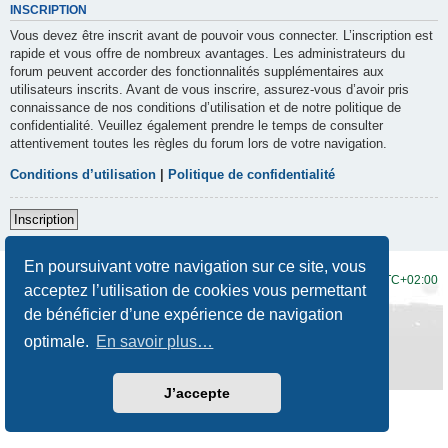
INSCRIPTION
Vous devez être inscrit avant de pouvoir vous connecter. L’inscription est
rapide et vous offre de nombreux avantages. Les administrateurs du
forum peuvent accorder des fonctionnalités supplémentaires aux
utilisateurs inscrits. Avant de vous inscrire, assurez-vous d’avoir pris
connaissance de nos conditions d’utilisation et de notre politique de
confidentialité. Veuillez également prendre le temps de consulter
attentivement toutes les règles du forum lors de votre navigation.
Conditions d’utilisation
|
Politique de confidentialité
Inscription
En poursuivant votre navigation sur ce site, vous
Accueil du forum
Fuseau horaire sur
UTC+02:00
acceptez l’utilisation de cookies vous permettant
de bénéficier d’une expérience de navigation
Développé par
phpBB
® Forum Software © phpBB Limited
Traduction française officielle
©
Qiaeru
optimale.
En savoir plus…
Style
Prosilver New Edition
par ©
Origin
Confidentialité
|
Conditions
J’accepte