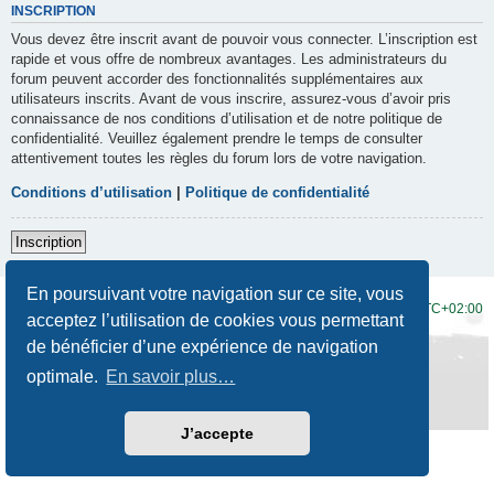
INSCRIPTION
Vous devez être inscrit avant de pouvoir vous connecter. L’inscription est
rapide et vous offre de nombreux avantages. Les administrateurs du
forum peuvent accorder des fonctionnalités supplémentaires aux
utilisateurs inscrits. Avant de vous inscrire, assurez-vous d’avoir pris
connaissance de nos conditions d’utilisation et de notre politique de
confidentialité. Veuillez également prendre le temps de consulter
attentivement toutes les règles du forum lors de votre navigation.
Conditions d’utilisation
|
Politique de confidentialité
Inscription
En poursuivant votre navigation sur ce site, vous
Accueil du forum
Fuseau horaire sur
UTC+02:00
acceptez l’utilisation de cookies vous permettant
de bénéficier d’une expérience de navigation
Développé par
phpBB
® Forum Software © phpBB Limited
Traduction française officielle
©
Qiaeru
optimale.
En savoir plus…
Style
Prosilver New Edition
par ©
Origin
Confidentialité
|
Conditions
J’accepte