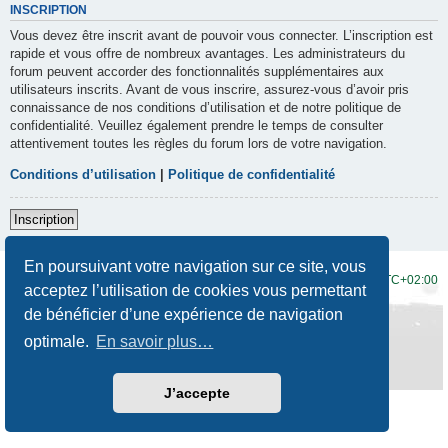
INSCRIPTION
Vous devez être inscrit avant de pouvoir vous connecter. L’inscription est
rapide et vous offre de nombreux avantages. Les administrateurs du
forum peuvent accorder des fonctionnalités supplémentaires aux
utilisateurs inscrits. Avant de vous inscrire, assurez-vous d’avoir pris
connaissance de nos conditions d’utilisation et de notre politique de
confidentialité. Veuillez également prendre le temps de consulter
attentivement toutes les règles du forum lors de votre navigation.
Conditions d’utilisation
|
Politique de confidentialité
Inscription
En poursuivant votre navigation sur ce site, vous
Accueil du forum
Fuseau horaire sur
UTC+02:00
acceptez l’utilisation de cookies vous permettant
de bénéficier d’une expérience de navigation
Développé par
phpBB
® Forum Software © phpBB Limited
Traduction française officielle
©
Qiaeru
optimale.
En savoir plus…
Style
Prosilver New Edition
par ©
Origin
Confidentialité
|
Conditions
J’accepte