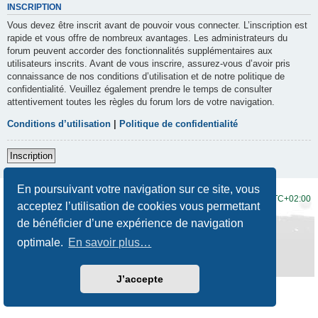
INSCRIPTION
Vous devez être inscrit avant de pouvoir vous connecter. L’inscription est
rapide et vous offre de nombreux avantages. Les administrateurs du
forum peuvent accorder des fonctionnalités supplémentaires aux
utilisateurs inscrits. Avant de vous inscrire, assurez-vous d’avoir pris
connaissance de nos conditions d’utilisation et de notre politique de
confidentialité. Veuillez également prendre le temps de consulter
attentivement toutes les règles du forum lors de votre navigation.
Conditions d’utilisation
|
Politique de confidentialité
Inscription
En poursuivant votre navigation sur ce site, vous
Accueil du forum
Fuseau horaire sur
UTC+02:00
acceptez l’utilisation de cookies vous permettant
de bénéficier d’une expérience de navigation
Développé par
phpBB
® Forum Software © phpBB Limited
Traduction française officielle
©
Qiaeru
optimale.
En savoir plus…
Style
Prosilver New Edition
par ©
Origin
Confidentialité
|
Conditions
J’accepte