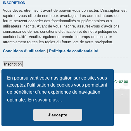
INSCRIPTION
Vous devez être inscrit avant de pouvoir vous connecter. L’inscription est
rapide et vous offre de nombreux avantages. Les administrateurs du
forum peuvent accorder des fonctionnalités supplémentaires aux
utilisateurs inscrits. Avant de vous inscrire, assurez-vous d’avoir pris
connaissance de nos conditions d’utilisation et de notre politique de
confidentialité. Veuillez également prendre le temps de consulter
attentivement toutes les règles du forum lors de votre navigation.
Conditions d’utilisation
|
Politique de confidentialité
Inscription
En poursuivant votre navigation sur ce site, vous
Accueil du forum
Fuseau horaire sur
UTC+02:00
acceptez l’utilisation de cookies vous permettant
de bénéficier d’une expérience de navigation
Développé par
phpBB
® Forum Software © phpBB Limited
Traduction française officielle
©
Qiaeru
optimale.
En savoir plus…
Style
Prosilver New Edition
par ©
Origin
Confidentialité
|
Conditions
J’accepte