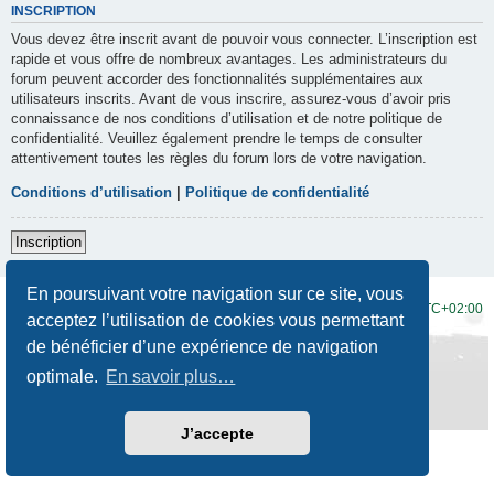
INSCRIPTION
Vous devez être inscrit avant de pouvoir vous connecter. L’inscription est
rapide et vous offre de nombreux avantages. Les administrateurs du
forum peuvent accorder des fonctionnalités supplémentaires aux
utilisateurs inscrits. Avant de vous inscrire, assurez-vous d’avoir pris
connaissance de nos conditions d’utilisation et de notre politique de
confidentialité. Veuillez également prendre le temps de consulter
attentivement toutes les règles du forum lors de votre navigation.
Conditions d’utilisation
|
Politique de confidentialité
Inscription
En poursuivant votre navigation sur ce site, vous
Accueil du forum
Fuseau horaire sur
UTC+02:00
acceptez l’utilisation de cookies vous permettant
de bénéficier d’une expérience de navigation
Développé par
phpBB
® Forum Software © phpBB Limited
Traduction française officielle
©
Qiaeru
optimale.
En savoir plus…
Style
Prosilver New Edition
par ©
Origin
Confidentialité
|
Conditions
J’accepte