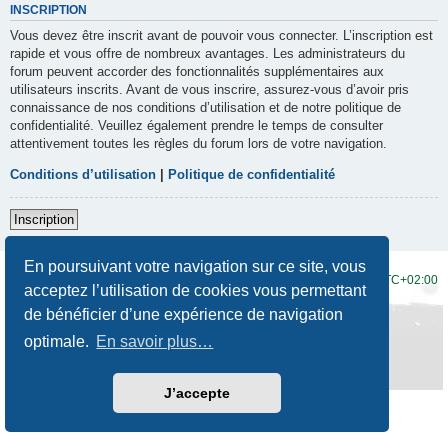
INSCRIPTION
Vous devez être inscrit avant de pouvoir vous connecter. L’inscription est
rapide et vous offre de nombreux avantages. Les administrateurs du
forum peuvent accorder des fonctionnalités supplémentaires aux
utilisateurs inscrits. Avant de vous inscrire, assurez-vous d’avoir pris
connaissance de nos conditions d’utilisation et de notre politique de
confidentialité. Veuillez également prendre le temps de consulter
attentivement toutes les règles du forum lors de votre navigation.
Conditions d’utilisation
|
Politique de confidentialité
Inscription
En poursuivant votre navigation sur ce site, vous
Accueil du forum
Fuseau horaire sur
UTC+02:00
acceptez l’utilisation de cookies vous permettant
de bénéficier d’une expérience de navigation
Développé par
phpBB
® Forum Software © phpBB Limited
Traduction française officielle
©
Qiaeru
optimale.
En savoir plus…
Style
Prosilver New Edition
par ©
Origin
Confidentialité
|
Conditions
J’accepte