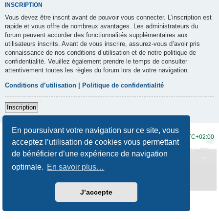
INSCRIPTION
Vous devez être inscrit avant de pouvoir vous connecter. L’inscription est
rapide et vous offre de nombreux avantages. Les administrateurs du
forum peuvent accorder des fonctionnalités supplémentaires aux
utilisateurs inscrits. Avant de vous inscrire, assurez-vous d’avoir pris
connaissance de nos conditions d’utilisation et de notre politique de
confidentialité. Veuillez également prendre le temps de consulter
attentivement toutes les règles du forum lors de votre navigation.
Conditions d’utilisation
|
Politique de confidentialité
Inscription
En poursuivant votre navigation sur ce site, vous
Accueil du forum
Fuseau horaire sur
UTC+02:00
acceptez l’utilisation de cookies vous permettant
de bénéficier d’une expérience de navigation
Développé par
phpBB
® Forum Software © phpBB Limited
Traduction française officielle
©
Qiaeru
optimale.
En savoir plus…
Style
Prosilver New Edition
par ©
Origin
Confidentialité
|
Conditions
J’accepte