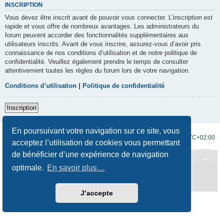
INSCRIPTION
Vous devez être inscrit avant de pouvoir vous connecter. L’inscription est
rapide et vous offre de nombreux avantages. Les administrateurs du
forum peuvent accorder des fonctionnalités supplémentaires aux
utilisateurs inscrits. Avant de vous inscrire, assurez-vous d’avoir pris
connaissance de nos conditions d’utilisation et de notre politique de
confidentialité. Veuillez également prendre le temps de consulter
attentivement toutes les règles du forum lors de votre navigation.
Conditions d’utilisation
|
Politique de confidentialité
Inscription
En poursuivant votre navigation sur ce site, vous
Accueil du forum
Fuseau horaire sur
UTC+02:00
acceptez l’utilisation de cookies vous permettant
de bénéficier d’une expérience de navigation
Développé par
phpBB
® Forum Software © phpBB Limited
Traduction française officielle
©
Qiaeru
optimale.
En savoir plus…
Style
Prosilver New Edition
par ©
Origin
Confidentialité
|
Conditions
J’accepte