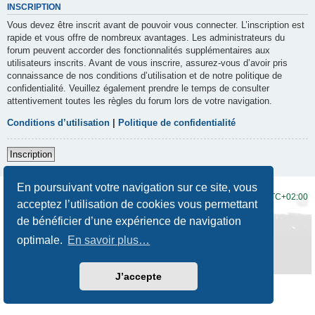
INSCRIPTION
Vous devez être inscrit avant de pouvoir vous connecter. L’inscription est
rapide et vous offre de nombreux avantages. Les administrateurs du
forum peuvent accorder des fonctionnalités supplémentaires aux
utilisateurs inscrits. Avant de vous inscrire, assurez-vous d’avoir pris
connaissance de nos conditions d’utilisation et de notre politique de
confidentialité. Veuillez également prendre le temps de consulter
attentivement toutes les règles du forum lors de votre navigation.
Conditions d’utilisation
|
Politique de confidentialité
Inscription
En poursuivant votre navigation sur ce site, vous
Accueil du forum
Fuseau horaire sur
UTC+02:00
acceptez l’utilisation de cookies vous permettant
de bénéficier d’une expérience de navigation
Développé par
phpBB
® Forum Software © phpBB Limited
Traduction française officielle
©
Qiaeru
optimale.
En savoir plus…
Style
Prosilver New Edition
par ©
Origin
Confidentialité
|
Conditions
J’accepte