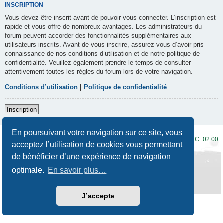
INSCRIPTION
Vous devez être inscrit avant de pouvoir vous connecter. L’inscription est
rapide et vous offre de nombreux avantages. Les administrateurs du
forum peuvent accorder des fonctionnalités supplémentaires aux
utilisateurs inscrits. Avant de vous inscrire, assurez-vous d’avoir pris
connaissance de nos conditions d’utilisation et de notre politique de
confidentialité. Veuillez également prendre le temps de consulter
attentivement toutes les règles du forum lors de votre navigation.
Conditions d’utilisation
|
Politique de confidentialité
Inscription
En poursuivant votre navigation sur ce site, vous
Accueil du forum
Fuseau horaire sur
UTC+02:00
acceptez l’utilisation de cookies vous permettant
de bénéficier d’une expérience de navigation
Développé par
phpBB
® Forum Software © phpBB Limited
Traduction française officielle
©
Qiaeru
optimale.
En savoir plus…
Style
Prosilver New Edition
par ©
Origin
Confidentialité
|
Conditions
J’accepte