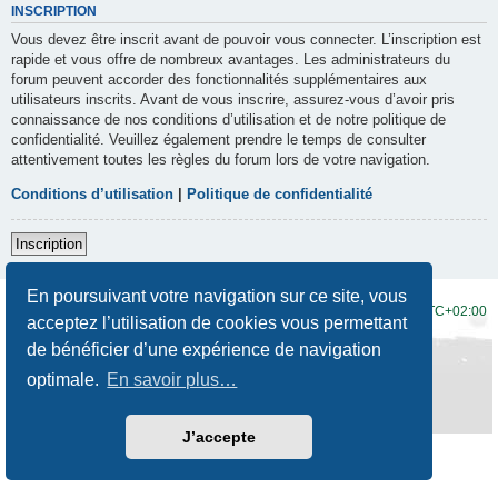
INSCRIPTION
Vous devez être inscrit avant de pouvoir vous connecter. L’inscription est
rapide et vous offre de nombreux avantages. Les administrateurs du
forum peuvent accorder des fonctionnalités supplémentaires aux
utilisateurs inscrits. Avant de vous inscrire, assurez-vous d’avoir pris
connaissance de nos conditions d’utilisation et de notre politique de
confidentialité. Veuillez également prendre le temps de consulter
attentivement toutes les règles du forum lors de votre navigation.
Conditions d’utilisation
|
Politique de confidentialité
Inscription
En poursuivant votre navigation sur ce site, vous
Accueil du forum
Fuseau horaire sur
UTC+02:00
acceptez l’utilisation de cookies vous permettant
de bénéficier d’une expérience de navigation
Développé par
phpBB
® Forum Software © phpBB Limited
Traduction française officielle
©
Qiaeru
optimale.
En savoir plus…
Style
Prosilver New Edition
par ©
Origin
Confidentialité
|
Conditions
J’accepte