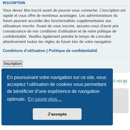
INSCRIPTION
Vous devez être inscrit avant de pouvoir vous connecter. L’inscription est
rapide et vous offre de nombreux avantages. Les administrateurs du
forum peuvent accorder des fonctionnalités supplémentaires aux
utilisateurs inscrits. Avant de vous inscrire, assurez-vous d’avoir pris
connaissance de nos conditions d’utilisation et de notre politique de
confidentialité. Veuillez également prendre le temps de consulter
attentivement toutes les règles du forum lors de votre navigation.
Conditions d’utilisation
|
Politique de confidentialité
Inscription
En poursuivant votre navigation sur ce site, vous
Accueil du forum
Fuseau horaire sur
UTC+02:00
acceptez l’utilisation de cookies vous permettant
de bénéficier d’une expérience de navigation
Développé par
phpBB
® Forum Software © phpBB Limited
Traduction française officielle
©
Qiaeru
optimale.
En savoir plus…
Style
Prosilver New Edition
par ©
Origin
Confidentialité
|
Conditions
J’accepte