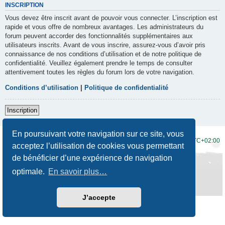
INSCRIPTION
Vous devez être inscrit avant de pouvoir vous connecter. L’inscription est
rapide et vous offre de nombreux avantages. Les administrateurs du
forum peuvent accorder des fonctionnalités supplémentaires aux
utilisateurs inscrits. Avant de vous inscrire, assurez-vous d’avoir pris
connaissance de nos conditions d’utilisation et de notre politique de
confidentialité. Veuillez également prendre le temps de consulter
attentivement toutes les règles du forum lors de votre navigation.
Conditions d’utilisation
|
Politique de confidentialité
Inscription
En poursuivant votre navigation sur ce site, vous
Accueil du forum
Fuseau horaire sur
UTC+02:00
acceptez l’utilisation de cookies vous permettant
de bénéficier d’une expérience de navigation
Développé par
phpBB
® Forum Software © phpBB Limited
Traduction française officielle
©
Qiaeru
optimale.
En savoir plus…
Style
Prosilver New Edition
par ©
Origin
Confidentialité
|
Conditions
J’accepte