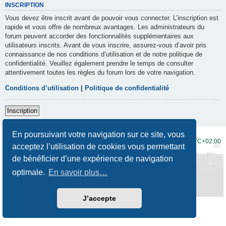
INSCRIPTION
Vous devez être inscrit avant de pouvoir vous connecter. L’inscription est
rapide et vous offre de nombreux avantages. Les administrateurs du
forum peuvent accorder des fonctionnalités supplémentaires aux
utilisateurs inscrits. Avant de vous inscrire, assurez-vous d’avoir pris
connaissance de nos conditions d’utilisation et de notre politique de
confidentialité. Veuillez également prendre le temps de consulter
attentivement toutes les règles du forum lors de votre navigation.
Conditions d’utilisation
|
Politique de confidentialité
Inscription
En poursuivant votre navigation sur ce site, vous
Accueil du forum
Fuseau horaire sur
UTC+02:00
acceptez l’utilisation de cookies vous permettant
de bénéficier d’une expérience de navigation
Développé par
phpBB
® Forum Software © phpBB Limited
Traduction française officielle
©
Qiaeru
optimale.
En savoir plus…
Style
Prosilver New Edition
par ©
Origin
Confidentialité
|
Conditions
J’accepte