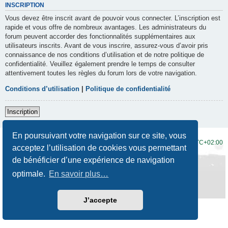
INSCRIPTION
Vous devez être inscrit avant de pouvoir vous connecter. L’inscription est
rapide et vous offre de nombreux avantages. Les administrateurs du
forum peuvent accorder des fonctionnalités supplémentaires aux
utilisateurs inscrits. Avant de vous inscrire, assurez-vous d’avoir pris
connaissance de nos conditions d’utilisation et de notre politique de
confidentialité. Veuillez également prendre le temps de consulter
attentivement toutes les règles du forum lors de votre navigation.
Conditions d’utilisation
|
Politique de confidentialité
Inscription
En poursuivant votre navigation sur ce site, vous
Accueil du forum
Fuseau horaire sur
UTC+02:00
acceptez l’utilisation de cookies vous permettant
de bénéficier d’une expérience de navigation
Développé par
phpBB
® Forum Software © phpBB Limited
Traduction française officielle
©
Qiaeru
optimale.
En savoir plus…
Style
Prosilver New Edition
par ©
Origin
Confidentialité
|
Conditions
J’accepte