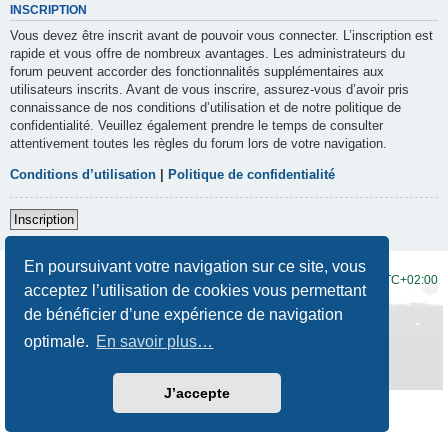
INSCRIPTION
Vous devez être inscrit avant de pouvoir vous connecter. L’inscription est
rapide et vous offre de nombreux avantages. Les administrateurs du
forum peuvent accorder des fonctionnalités supplémentaires aux
utilisateurs inscrits. Avant de vous inscrire, assurez-vous d’avoir pris
connaissance de nos conditions d’utilisation et de notre politique de
confidentialité. Veuillez également prendre le temps de consulter
attentivement toutes les règles du forum lors de votre navigation.
Conditions d’utilisation
|
Politique de confidentialité
Inscription
En poursuivant votre navigation sur ce site, vous
Accueil du forum
Fuseau horaire sur
UTC+02:00
acceptez l’utilisation de cookies vous permettant
de bénéficier d’une expérience de navigation
Développé par
phpBB
® Forum Software © phpBB Limited
Traduction française officielle
©
Qiaeru
optimale.
En savoir plus…
Style
Prosilver New Edition
par ©
Origin
Confidentialité
|
Conditions
J’accepte