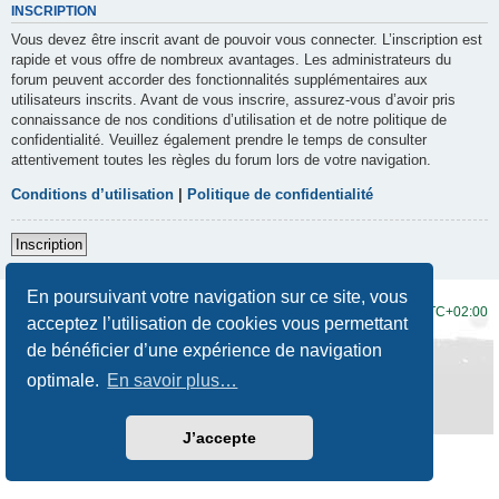
INSCRIPTION
Vous devez être inscrit avant de pouvoir vous connecter. L’inscription est
rapide et vous offre de nombreux avantages. Les administrateurs du
forum peuvent accorder des fonctionnalités supplémentaires aux
utilisateurs inscrits. Avant de vous inscrire, assurez-vous d’avoir pris
connaissance de nos conditions d’utilisation et de notre politique de
confidentialité. Veuillez également prendre le temps de consulter
attentivement toutes les règles du forum lors de votre navigation.
Conditions d’utilisation
|
Politique de confidentialité
Inscription
En poursuivant votre navigation sur ce site, vous
Accueil du forum
Fuseau horaire sur
UTC+02:00
acceptez l’utilisation de cookies vous permettant
de bénéficier d’une expérience de navigation
Développé par
phpBB
® Forum Software © phpBB Limited
Traduction française officielle
©
Qiaeru
optimale.
En savoir plus…
Style
Prosilver New Edition
par ©
Origin
Confidentialité
|
Conditions
J’accepte