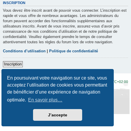
INSCRIPTION
Vous devez être inscrit avant de pouvoir vous connecter. L’inscription est
rapide et vous offre de nombreux avantages. Les administrateurs du
forum peuvent accorder des fonctionnalités supplémentaires aux
utilisateurs inscrits. Avant de vous inscrire, assurez-vous d’avoir pris
connaissance de nos conditions d’utilisation et de notre politique de
confidentialité. Veuillez également prendre le temps de consulter
attentivement toutes les règles du forum lors de votre navigation.
Conditions d’utilisation
|
Politique de confidentialité
Inscription
En poursuivant votre navigation sur ce site, vous
Accueil du forum
Fuseau horaire sur
UTC+02:00
acceptez l’utilisation de cookies vous permettant
de bénéficier d’une expérience de navigation
Développé par
phpBB
® Forum Software © phpBB Limited
Traduction française officielle
©
Qiaeru
optimale.
En savoir plus…
Style
Prosilver New Edition
par ©
Origin
Confidentialité
|
Conditions
J’accepte