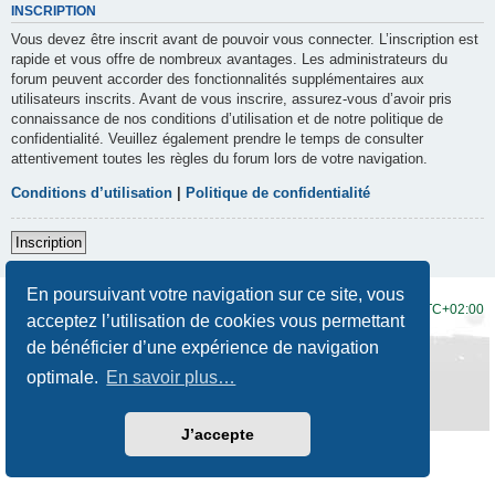
INSCRIPTION
Vous devez être inscrit avant de pouvoir vous connecter. L’inscription est
rapide et vous offre de nombreux avantages. Les administrateurs du
forum peuvent accorder des fonctionnalités supplémentaires aux
utilisateurs inscrits. Avant de vous inscrire, assurez-vous d’avoir pris
connaissance de nos conditions d’utilisation et de notre politique de
confidentialité. Veuillez également prendre le temps de consulter
attentivement toutes les règles du forum lors de votre navigation.
Conditions d’utilisation
|
Politique de confidentialité
Inscription
En poursuivant votre navigation sur ce site, vous
Accueil du forum
Fuseau horaire sur
UTC+02:00
acceptez l’utilisation de cookies vous permettant
de bénéficier d’une expérience de navigation
Développé par
phpBB
® Forum Software © phpBB Limited
Traduction française officielle
©
Qiaeru
optimale.
En savoir plus…
Style
Prosilver New Edition
par ©
Origin
Confidentialité
|
Conditions
J’accepte